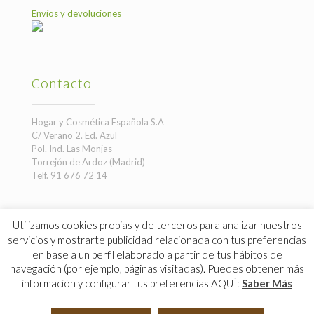
Envíos y devoluciones
Contacto
Hogar y Cosmética Española S.A
C/ Verano 2. Ed. Azul
Pol. Ind. Las Monjas
Torrejón de Ardoz (Madrid)
Telf. 91 676 72 14
Utilizamos cookies propias y de terceros para analizar nuestros
servicios y mostrarte publicidad relacionada con tus preferencias
en base a un perfil elaborado a partir de tus hábitos de
© 2019 Hogar y Cosmética Española S.A CIF: A78784261.
navegación (por ejemplo, páginas visitadas). Puedes obtener más
Inscrita en el Reg. Mercantil de Madrid: Tomo 8642 General
información y configurar tus preferencias AQUÍ:
Saber Más
7510 Seccion 3ª Folio 57 Hoja M-81457 Inscripción 2ª