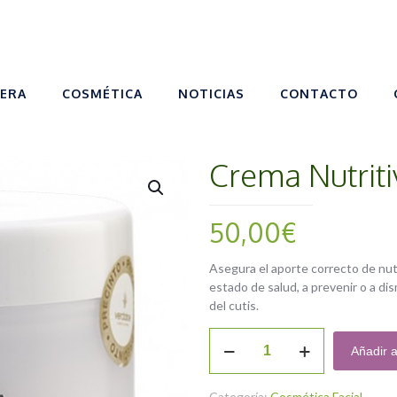
VERA
COSMÉTICA
NOTICIAS
CONTACTO
Crema Nutrit
50,00
€
Asegura el aporte correcto de nut
estado de salud, a prevenir o a di
del cutis.
Crema
Añadir a
Nutritiva
200ml.
cantidad
Categoría:
Cosmética Facial