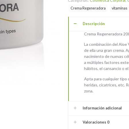
Categorías:
Cosmética Corporal
,
Crema Regeneradora
vitaminas
Descripción
Crema Regeneradora 20
La combinación del Aloe 
de ella una gran crema. Ap
nacimiento de nuevas célu
a múltiples factores exte
hábitos, el cansancio o el
Apta para cualquier tipo 
heridas, cicatrices, etc.
zona.
Información adicional
Valoraciones
0