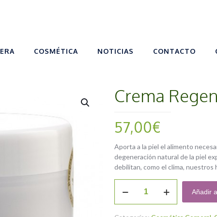
VERA
COSMÉTICA
NOTICIAS
CONTACTO
Crema Regen
57,00
€
Aporta a la piel el alimento necesa
degeneración natural de la piel e
debilitan, como el clima, nuestros h
Crema
Añadir a
Regeneradora
200ml.
cantidad