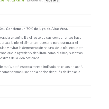
Cosmética Facial
Etiquetas:
Aloe vera
0ml.
Contiene un 70% de jugo de Aloe Vera
.
Vera, la vitamina E y el resto de sus componentes hace
orta a la piel el alimento necesario para estimular el
las y evitar la degeneración natural de la piel expuesta
rnos que la agreden y debilitan, como el clima, nuestros
 estrés de la vida cotidiana.
de cutis, está especialmente indicada en casos de acné,
 Recomendamos usar por la noche después de limpiar la